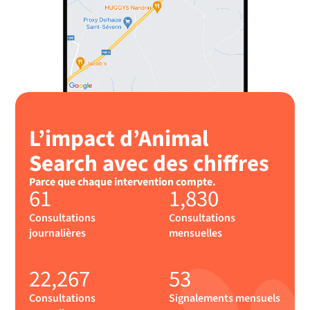
J'ai perdu mon animal
L’impact d’Animal
Search avec des chiffres
Parce que chaque intervention compte.
61
1,830
Consultations
Consultations
journalières
mensuelles
22,267
53
Consultations
Signalements mensuels