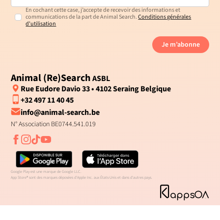
En cochant cette case, j’accepte de recevoir des informations et
communications de la part de Animal Search.
Conditions générales
d'utilisation
Je m’abonne
Animal (Re)Search
ASBL
Rue Eudore Davio 33 • 4102 Seraing Belgique
+32 497 11 40 45
info@animal-search.be
N° Association BE0744.541.019
Google Play est une marque de Google LLC.
App Store® sont des marques déposées d'Apple Inc. aux États-Unis et dans d'autres pays.